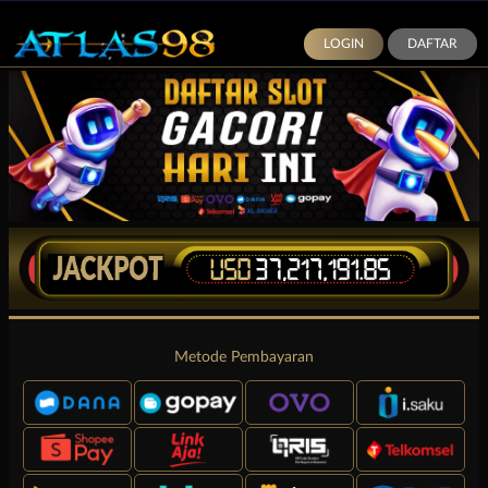
LOGIN
DAFTAR
Metode Pembayaran